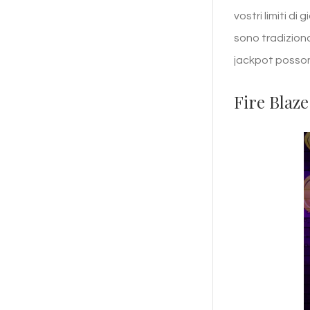
vostri limiti d
sono tradizion
jackpot possono
Fire Blaze