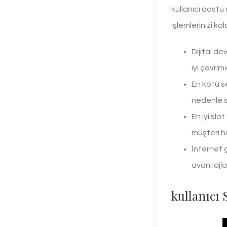
kullanıcı dostu
işlemlerinizi ko
Dijital d
iyi çevrim
En kötü s
nedenle sa
En iyi slo
müşteri hiz
İnternet 
avantajlar
kullanıcı 