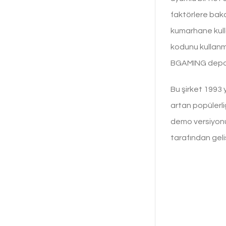
faktörlere baka
kumarhane kull
kodunu kullanm
BGAMING depoz
Bu şirket 1993 
artan popülerli
demo versiyonu
tarafından geliş