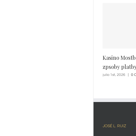
best name for
junio 25th, 2026
|
JOSÉ L. RUIZ