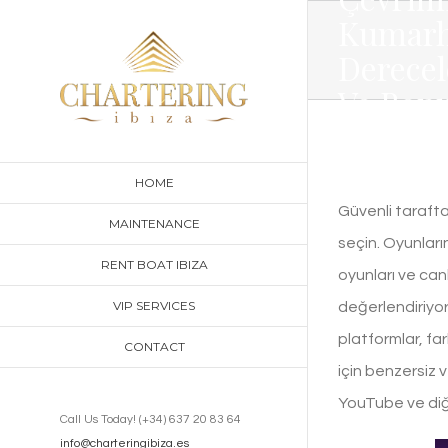
Skip
Kumarh
to
Derece
content
Ve Bonu
İnceley
HOME
Güvenli tarafta
MAINTENANCE
seçin. Oyunların
RENT BOAT IBIZA
oyunları ve canl
VIP SERVICES
değerlendiriyor
platformlar, fa
CONTACT
için benzersiz v
YouTube ve diğe
Call Us Today! (+34) 637 20 83 64
info@charteringibiza.es