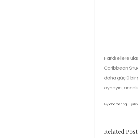
Farklı ellere ul
Caribbean Stud,
daha güçlü bir p
oynayın, ancak
By
chartering
|
juli
Related Post