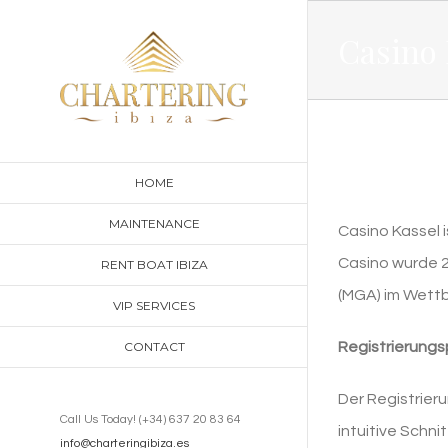
Skip
Casino 
to
content
HOME
MAINTENANCE
Casino Kassel i
Casino wurde 2
RENT BOAT IBIZA
(MGA) im Wett
VIP SERVICES
Registrierung
CONTACT
Der Registrier
Call Us Today! (+34) 637 20 83 64
intuitive Schn
info@charteringibiza.es