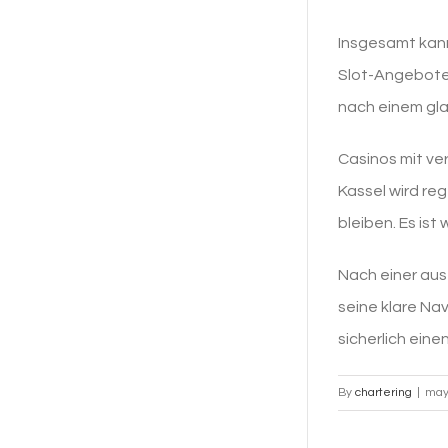
Insgesamt kann 
Slot-Angebote, 
nach einem gl
Casinos mit v
Kassel wird re
bleiben. Es ist
Nach einer aus
seine klare Na
sicherlich eine
By
chartering
|
may