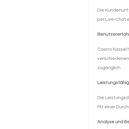
Die Kundenunte
per Live-Chat e
Benutzererfah
Casino Kassel 
verschiedenen 
zugänglich.
Leistungsfähig
Die Leistungsd
Mit einer Durc
Analyse und B