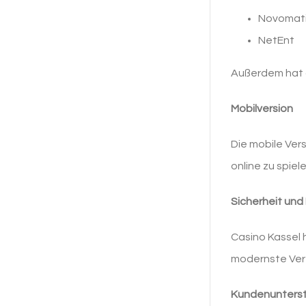
Novomat
NetEnt
Außerdem hat d
Mobilversion
Die mobile Ver
online zu spie
Sicherheit und
Casino Kassel 
modernste Verf
Kundenunters