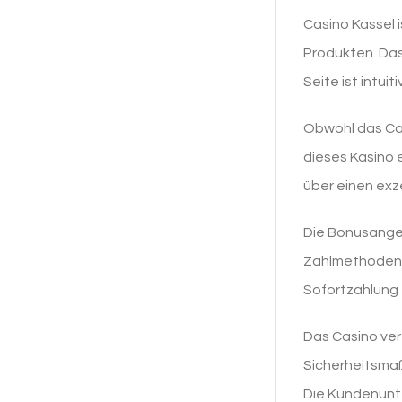
Casino Kassel 
Produkten. Das
Seite ist intui
Obwohl das Cas
dieses Kasino 
über einen exz
Die Bonusange
Zahlmethoden 
Sofortzahlung 
Das Casino ver
Sicherheitsmaß
Die Kundenunte