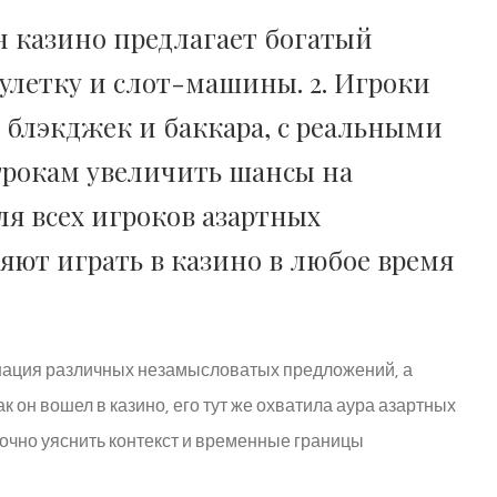
 казино предлагает богатый
рулетку и слот-машины. 2. Игроки
 блэкджек и баккара, с реальными
игрокам увеличить шансы на
ля всех игроков азартных
яют играть в казино в любое время
нация различных незамысловатых предложений, а
к он вошел в казино, его тут же охватила аура азартных
точно уяснить контекст и временные границы