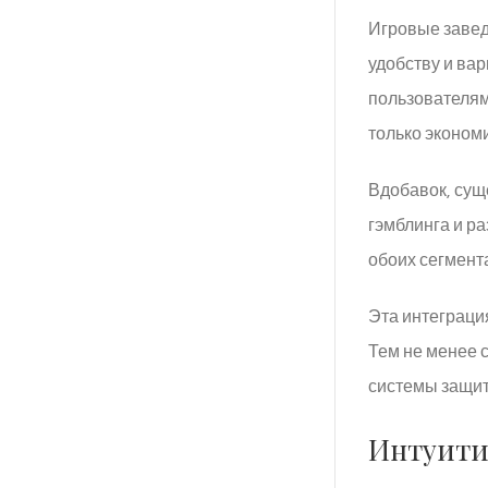
Игровые завед
удобству и ва
пользователям
только эконом
Вдобавок, сущ
гэмблинга и ра
обоих сегмент
Эта интеграци
Тем не менее 
системы защит
Интуити