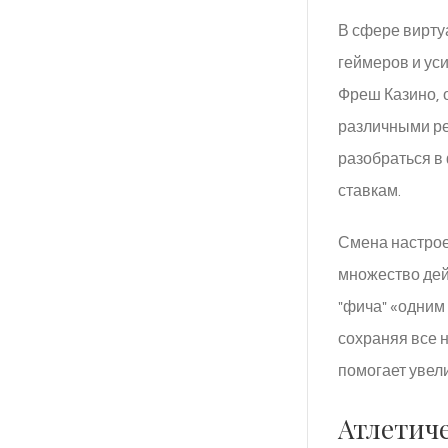
В сфере вирту
геймеров и ус
Фреш Казино, 
различными ре
разобраться в
ставкам.
Смена настрое
множество дей
"фича" «одним
сохраняя все н
помогает увел
Атлетиче