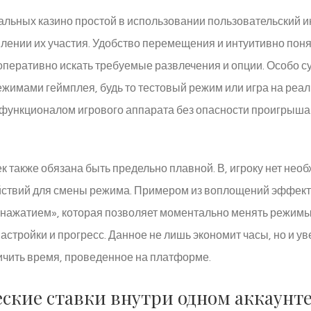
альных казино простой в использовании пользовательский 
илении их участия. Удобство перемещения и интуитивно по
оперативно искать требуемые развлечения и опции. Особо с
жимами геймплея, будь то тестовый режим или игра на реа
 функционалом игрового аппарата без опасности проигрыша с
к также обязана быть предельно плавной. В, игроку нет нео
ствий для смены режима. Примером из воплощений эффект
 нажатием», которая позволяет моментально менять режим
астройки и прогресс. Данное не лишь экономит часы, но и у
ичить время, проведенное на платформе.
ские ставки внутри одном аккаунт