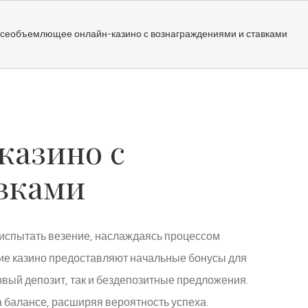
сеобъемлющее онлайн-казино с вознаграждениями и ставками
казино с
вками
испытать везение, наслаждаясь процессом
гие казино предоставляют начальные бонусы для
рвый депозит, так и бездепозитные предложения.
 балансе, расширяя вероятность успеха.