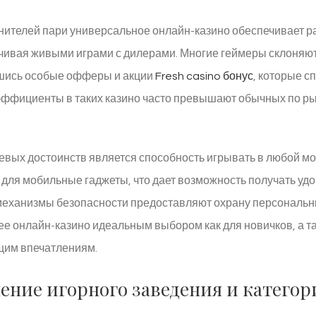
ценителей пари универсальное онлайн-казино обеспечивает р
нчивая живыми играми с дилерами. Многие геймеры склоняютс
шись особые офферы и акции
Fresh casino бонус
, которые 
ффициенты в таких казино часто превышают обычных по рын
евых достоинств является способность игрывать в любой м
для мобильные гаджеты, что дает возможность получать удов
еханизмы безопасности предоставляют охрану персональны
 онлайн-казино идеальным выбором как для новичков, а 
щим впечатлениям.
ение игорного заведения и категор