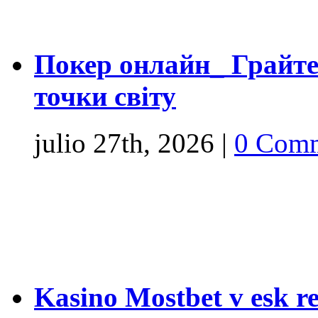
Покер онлайн_ Грайте 
точки світу
julio 27th, 2026
|
0 Com
Kasino Mostbet v esk re