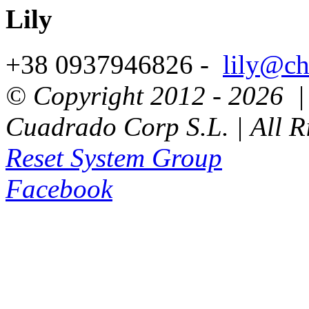
Lily
+38 0937946826 -
lily@ch
© Copyright 2012 -
2026 | 
Cuadrado Corp S.L. | All R
Reset System Group
Facebook