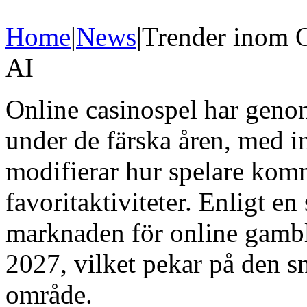
Home
|
News
|
Trender inom O
AI
Online casinospel har genom
under de färska åren, med 
modifierar hur spelare kom
favoritaktiviteter. Enligt en
marknaden för online gambli
2027, vilket pekar på den s
område.