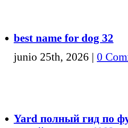
best name for dog 32
junio 25th, 2026
|
0 Com
Yard полный гид по ф