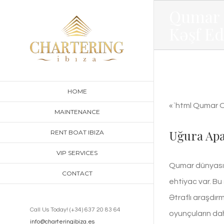
Skip
Qumar 
to
Kəşf Ed
content
HOME
«`html Qumar Oy
MAINTENANCE
Uğura Apa
RENT BOAT IBIZA
VIP SERVICES
Qumar dünyası 
CONTACT
ehtiyac var. Bu
Ətraflı araşdırm
Call Us Today! (+34) 637 20 83 64
oyunçuların dah
info@charteringibiza.es