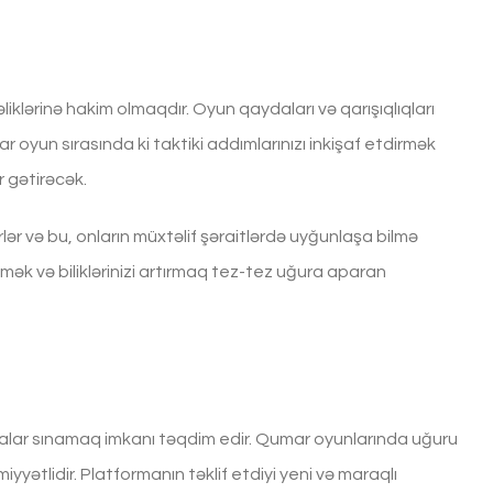
liklərinə hakim olmaqdır. Oyun qaydaları və qarışıqlıqları
 oyun sırasında ki taktiki addımlarınızı inkişaf etdirmək
r gətirəcək.
rlər və bu, onların müxtəlif şəraitlərdə uyğunlaşa bilmə
ənmək və biliklərinizi artırmaq tez-tez uğura aparan
giyalar sınamaq imkanı təqdim edir. Qumar oyunlarında uğuru
tlidir. Platformanın təklif etdiyi yeni və maraqlı