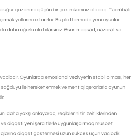
ə uğur qazanmaq üçün bir çox imkanınız olacaq. Təcrübəli
irmək yollarını axtarırlar. Bu platformada yeni oyunlar
da daha uğurlu ola bilərsiniz. Əsas məqsəd, nəzarət və
acibdir. Oyunlarda emosional vəziyyətin stabil olması, hər
, sağduyu ilə hərəkət etmək və məntiqi qərarlarla oyunun
ir.
ı daha yaxşı anlayaraq, rəqiblərinizin zəifliklərindən
k və diqqəti yeni şəraitlərlə uyğunlaşdırmaq müsbət
mlıqlarına diqqət göstərməsi uzun sukces üçün vacibdir.