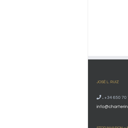
JOSÉ L. RUIZ
.
+34 650 70 
info@charterin