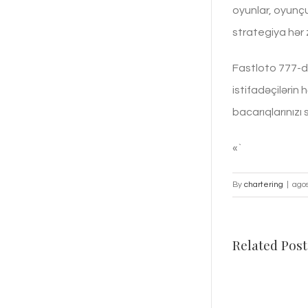
oyunlar, oyunçu
strategiya hər 
Fastloto 777-də
istifadəçilərin
bacarıqlarınızı
«`
By
chartering
|
ago
Related Post