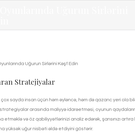
Oyunlarında Uğurun Sirlərini
in
unlarında Uğurun Sirlərini Kəşf Edin
ran Stratejiyalar
çox sayda insan üçün həm əyləncə, həm də qazanc yeri ola b
 strategiyalar arasında maliyyə idarəetməsi, oyunun qaydalarının 
a etməklə və öz qabiliyyətlərinizi analiz edərək, şansınızı artıra
a yüksək uğur nisbəti əldə etdiyini göstərir.