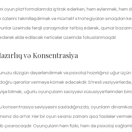
mi oyun platformalarında iştirak edərkən, həm əylənmək, həm d
 özlərini təkmilləşdirmək və müxtəlif strategiyaları sınaqdan keç
unlar üzərində fərqli yanaşmalar tətbiq edərək, qumar bazarın
edərək əldə ediləcək nəticələr üzərində fokuslanmaqdır.
Hazırlıq və Konsentrasiya
zu düzgün dəyərləndirmək və psixoloji hazırlığınız uğur üçün v
doğru qərarlar verməyə kömək edəcəkdir. Stresli vəziyyətlərdə
işə bilmək, uğurlu oyunçuların səciyyəvi xüsusiyyətlərindən birid
 konsentrasiya səviyyəsini saxladığınızda, oyunların dinamikasın
ınız da artar. Hər bir oyun seansı zamanı qısa fasilələr vermə
rib çıxaracaqdır. Oyunçuların həm fiziki, həm də psixoloji sağla