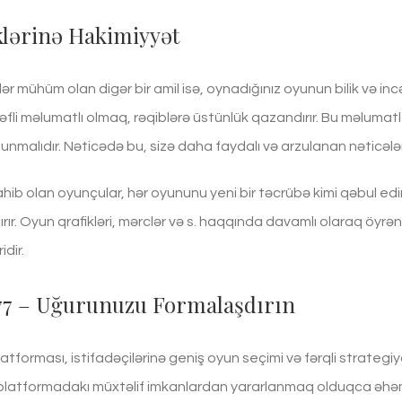
klərinə Hakimiyyət
r mühüm olan digər bir amil isə, oynadığınız oyunun bilik və incə
fli məlumatlı olmaq, rəqiblərə üstünlük qazandırır. Bu məlumatlar
lunmalıdır. Nəticədə bu, sizə daha faydalı və arzulanan nəticələ
sahib olan oyunçular, hər oyununu yeni bir təcrübə kimi qəbul edi
tırır. Oyun qrafikləri, mərclər və s. haqqında davamlı olaraq öyr
dir.
777 – Uğurunuzu Formalaşdırın
atforması, istifadəçilərinə geniş oyun seçimi və fərqli strate
latformadakı müxtəlif imkanlardan yararlanmaq olduqca əhəmiyyə