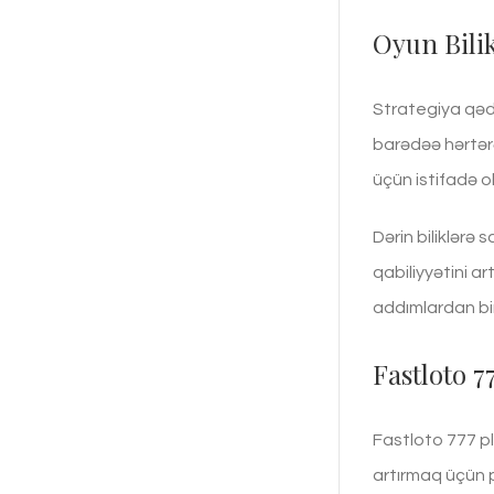
Oyun Bili
Strategiya qədə
barədəə hərtərə
üçün istifadə o
Dərin biliklərə 
qabiliyyətini ar
addımlardan biri
Fastloto 
Fastloto 777 pl
artırmaq üçün p