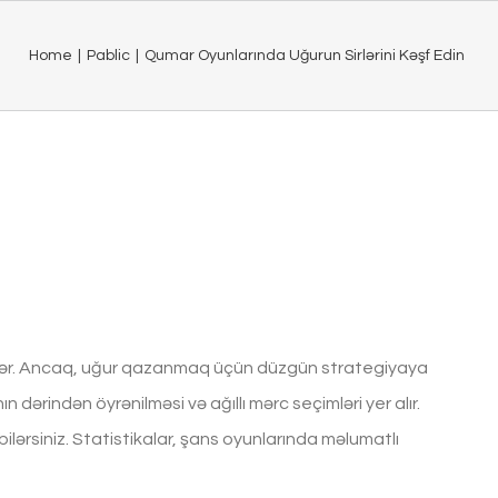
Home
|
Pablic
|
Qumar Oyunlarında Uğurun Sirlərini Kəşf Edin
ilər. Ancaq, uğur qazanmaq üçün düzgün strategiyaya
dərindən öyrənilməsi və ağıllı mərc seçimləri yer alır.
 bilərsiniz. Statistikalar, şans oyunlarında məlumatlı