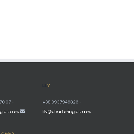
LILY
70 07 -
+38 0937946826 -
gibiza.es
lily@charteringibiza.es