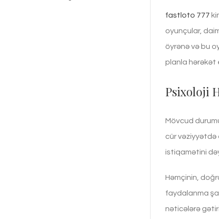
fastloto 777
ki
oyunçular, daim
öyrənə və bu oy
planla hərəkət 
Psixoloji 
Mövcud durumunu
cür vəziyyətdə 
istiqamətini dəy
Həmçinin, doğru
faydalanma şans
nəticələrə gəti