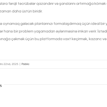
lara fərqli təcrübələr qazandırır və şanslarını artırmağa kömək
zaman daha üstün biridir.
 oynamaq gələcək planlarınızı formalaşdırmaq üçün ideal bir yol
 hər hansı bir problem yaşamadan əylənməsinə imkan verir. İst
 sınağa çəkmək üçün bu platformada vaxt keçirmək, kazanc və ə
sto 22nd, 2025
|
Pablic
s