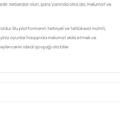
 edir. Xeberdar olun, şans yanında olsa da, məlumat və
dur. Bu platformanın tərbiyəli və təhlükəsiz mühiti,
ədiyiniz oyunlar haqqında məlumat əldə etmək və
yləncənin ideal qovşağı ola bilər.