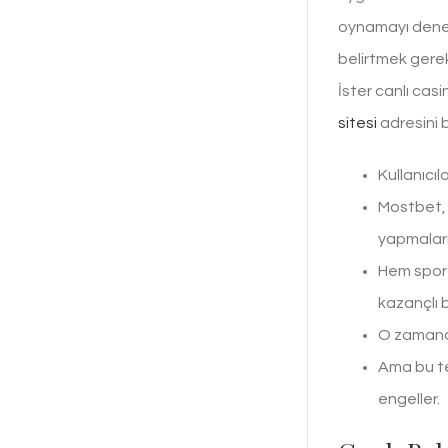
oynamayı denem
belirtmek gerek
İster canlı cas
sitesi
adresini b
Kullanıcıl
Mostbet, k
yapmaları
Hem spor 
kazançlı 
O zamanda
Ama bu tek
engeller.