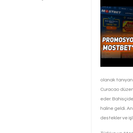
olanak tanıyan 
Curacao düzenle
eder. Bahisçid
haline geldi. An
destekler ve i