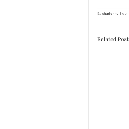
By
chartering
|
abri
Related Post