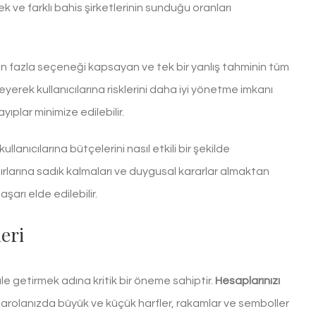
ek ve farklı bahis şirketlerinin sunduğu oranları
den fazla seçeneği kapsayan ve tek bir yanlış tahminin tüm
yerek kullanıcılarına risklerini daha iyi yönetme imkanı
ıplar minimize edilebilir.
anıcılarına bütçelerini nasıl etkili bir şekilde
ınırlarına sadık kalmaları ve duygusal kararlar almaktan
şarı elde edilebilir.
eri
ale getirmek adına kritik bir öneme sahiptir.
Hesaplarınızı
arolanızda büyük ve küçük harfler, rakamlar ve semboller