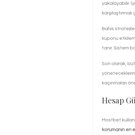
yakalayabilir. İ
karşılaştırmak g
Bahis stratejil
kuponu etkileme
tanır. Sistem ba
Son olarak, büt
yöneteceklerine 
kaçınmaları öner
Hesap Güv
Mostbet kullanıc
korumanın en etk