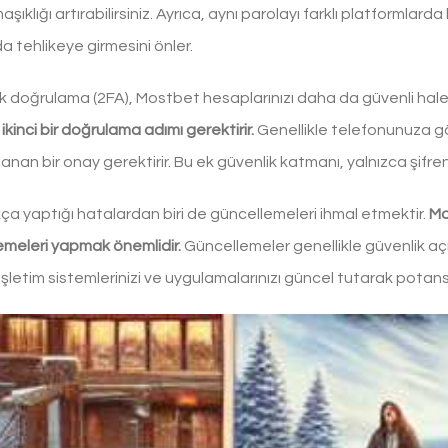
şıklığı artırabilirsiniz. Ayrıca, aynı parolayı farklı platformlar
da tehlikeye girmesini önler.
mlik doğrulama (2FA), Mostbet hesaplarınızı daha da güvenli hale 
 ikinci bir doğrulama adımı gerektirir.
Genellikle telefonunuza gö
lanan bir onay gerektirir. Bu ek güvenlik katmanı, yalnızca şifren
sıkça yaptığı hatalardan biri de güncellemeleri ihmal etmektir.
Mo
emeleri yapmak önemlidir.
Güncellemeler genellikle güvenlik açık
, işletim sistemlerinizi ve uygulamalarınızı güncel tutarak potansi