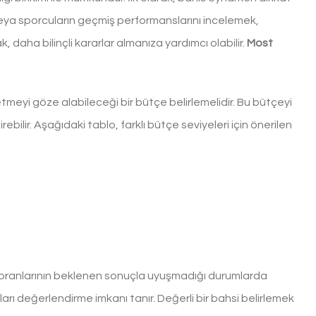
veya sporcuların geçmiş performanslarını incelemek,
daha bilinçli kararlar almanıza yardımcı olabilir.
Most
etmeyi göze alabileceği bir bütçe belirlemelidir. Bu bütçeyi
lir. Aşağıdaki tablo, farklı bütçe seviyeleri için önerilen
is oranlarının beklenen sonuçla uyuşmadığı durumlarda
ları değerlendirme imkanı tanır. Değerli bir bahsi belirlemek