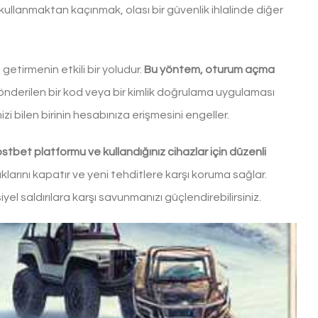
da kullanmaktan kaçınmak, olası bir güvenlik ihlalinde diğer
getirmenin etkili bir yoludur.
Bu yöntem, oturum açma
nderilen bir kod veya bir kimlik doğrulama uygulaması
izi bilen birinin hesabınıza erişmesini engeller.
stbet platformu ve kullandığınız cihazlar için düzenli
larını kapatır ve yeni tehditlere karşı koruma sağlar.
yel saldırılara karşı savunmanızı güçlendirebilirsiniz.