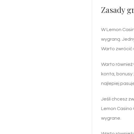
Zasady gr
W Lemon Casino
wygraną. Jedny
Warto zwrócić 
Warto również 
konta, bonusy 
najlepiej pasuje
Jeśli chcesz z
Lemon Casino O
wygrane.
Warto również 