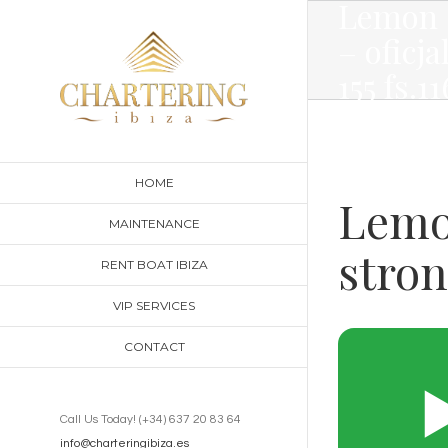
Lemon 
Skip
– oficja
to
155 fs.1
content
HOME
Lemon
MAINTENANCE
stron
RENT BOAT IBIZA
VIP SERVICES
CONTACT
Call Us Today! (+34) 637 20 83 64
info@charteringibiza.es