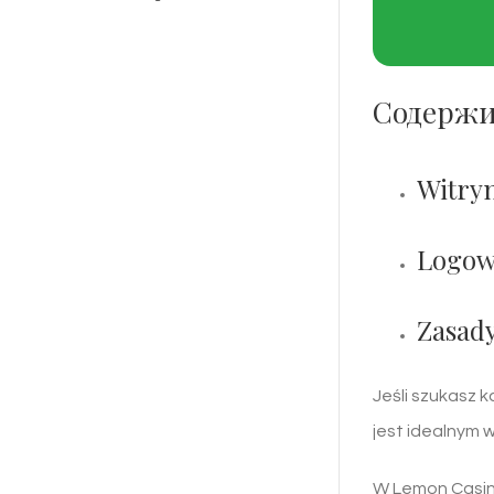
Содерж
Witry
Logow
Zasady
Jeśli szukasz 
jest idealnym w
W Lemon Casin