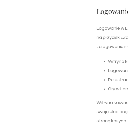
Logowani
Logowanie w Le
na przycisk «Za
zalogowaniu si
Witryna 
Logowani
Rejestra
Gry w Le
Witryna kasyno
swoją ulubioną
stronę kasyna.