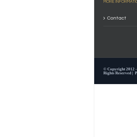
MORE INFORMATI
Contact
© Copyright 2012 
Rights Reserved |