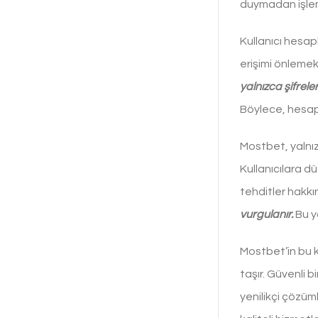
duymadan işleml
Kullanıcı hesapl
erişimi önlemek 
yalnızca şifrel
Böylece, hesap 
Mostbet, yalnız
Kullanıcılara d
tehditler hakkın
vurgulanır.
Bu ya
Mostbet’in bu k
taşır. Güvenli 
yenilikçi çözüml