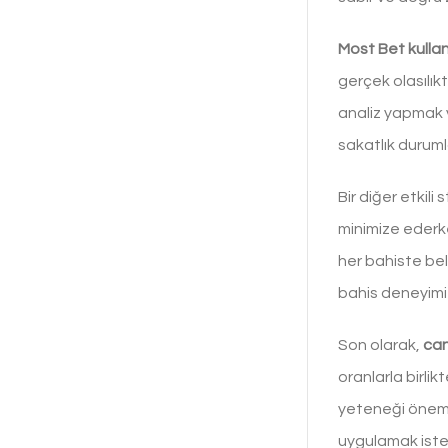
Most Bet kullanı
gerçek olasılık
analiz yapmak v
sakatlık duruml
Bir diğer etkili 
minimize ederke
her bahiste beli
bahis deneyimi
Son olarak,
can
oranlarla birli
yeteneği önem k
uygulamak istey