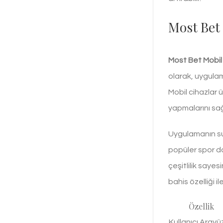
Most Bet 
Most Bet Mobil
olarak, uygula
Mobil cihazlar 
yapmalarını sağ
Uygulamanın su
popüler spor dal
çeşitlilik sayes
bahis özelliği
Özellik
Kullanıcı Arayü