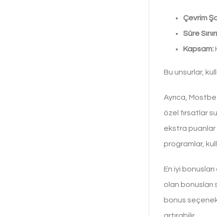
Çevrim Şar
Süre Sınırı
Kapsam:
Bu unsurlar, ku
Ayrıca, Mostbe
özel fırsatlar s
ekstra puanlar 
programlar, kul
En iyi bonuslar
olan bonusları 
bonus seçenekle
artırabilir.