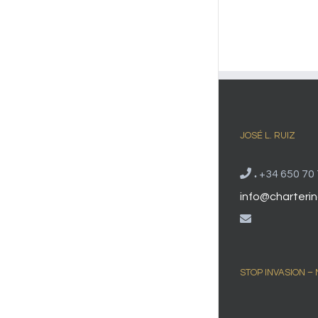
JOSÉ L. RUIZ
.
+34 650 70 
info@charterin
STOP INVASION –