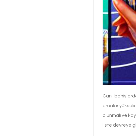
Canlı bahisler
oranlar yükseli
olunmalı ve kay
liste devreye gi