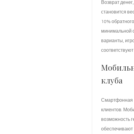
Возврат денег
становится ве
10% обратного 
минимальной с
варианты, игр
соответствуют
Мобильн
клуба
Смартфонная в
клиентов. Моб
возможность г
обеспечивают 