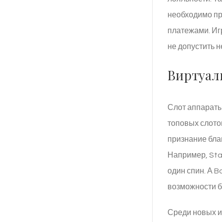
необходимо пр
платежами. Иг
не допустить 
Виртуал
Слот аппараты
топовых слотов
признание бл
Например, Sta
один спин. А 
возможности б
Среди новых и