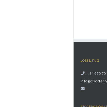
JOSÉ L. RUIZ
.
+34 650 70 
info@charterin
STOP INVASION –