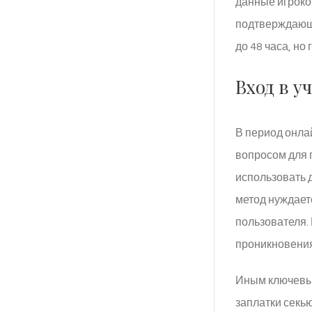
данные игроко
подтверждающег
до 48 часа, но
Вход в у
В период онла
вопросом для 
использовать 
метод нуждаетс
пользователя.
проникновения 
Иным ключевым
заплатки секь