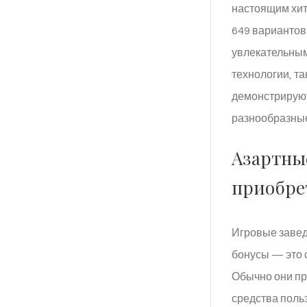
настоящим хит
649 вариантов
увлекательным
технологии, т
демонстрируют
разнообразные
Азартны
приобре
Игровые завед
бонусы — это 
Обычно они пр
средства польз