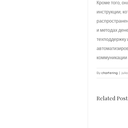
Кроме того, о
инструкции, к
распространен
и методах ден
техподдержку 
автоматизиров
коммуникации 
By
chartering
|
juli
Related Post