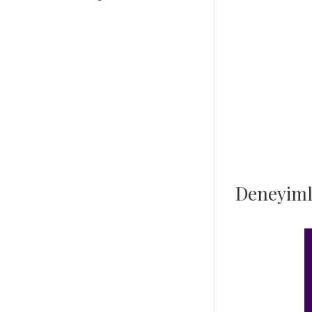
Deneyimli