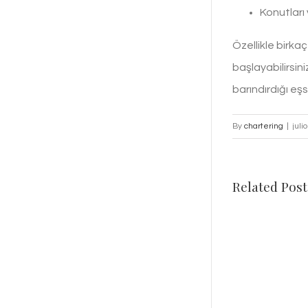
Konutları
Özellikle birka
başlayabilirsin
barındırdığı eşs
By
chartering
|
juli
Related Post