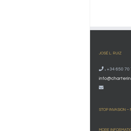
JOSÉ L. RUIZ
.
+34 650 70 
info@charterin
STOP INVASION –
MORE INFORMATI