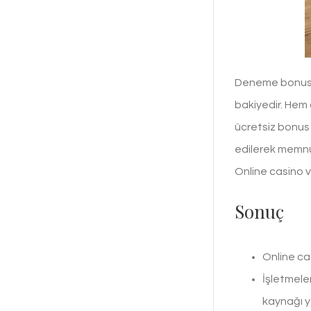
Deneme bonusu, 
bakiyedir. Hem 
ücretsiz bonus 
edilerek memnun
Online casino v
Sonuç
Online cas
İşletmeler
kaynağı y